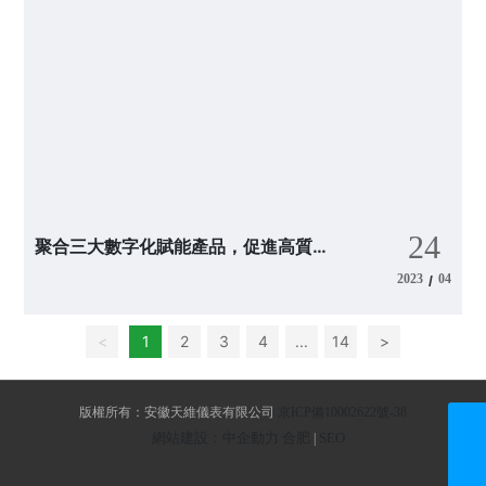
24
聚合三大數字化賦能產品，促進高質量
發展深度融合
2023
04
/
<
1
2
3
4
...
14
>
版權所有：安徽天維儀表有限公司
京ICP備10002622號-38
網站建設：中企動力
合肥
SEO
|
ceo@ahtwyb.cn