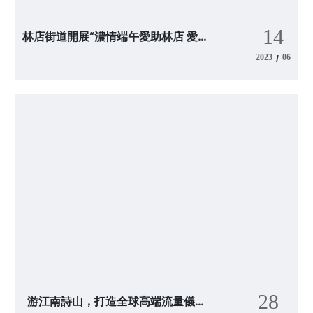
14
林店街道開展“濃情端午愛助林店 愛心
企業圓夢'微心愿'”活動天維儀表踐行
2023
06
/
動。
28
游江南詩山，打造全球高端流量儀表